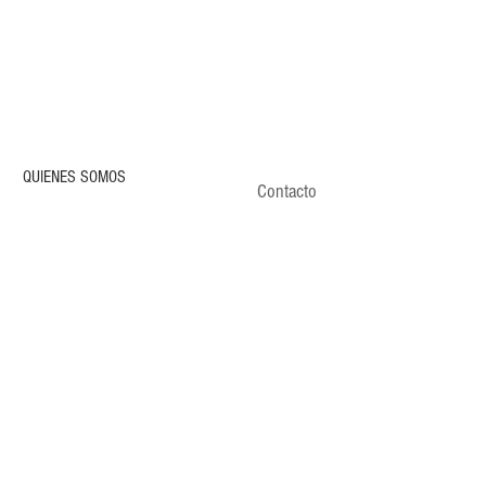
QUIENES SOMOS
Contacto
CONDICIONES DE VENTA
POLÍTICA DE PRIVACIDAD
ENVÍOS
CLIENTES