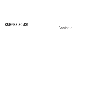
QUIENES SOMOS
Contacto
CONDICIONES DE VENTA
POLÍTICA DE PRIVACIDAD
ENVÍOS
CLIENTES
CONTACTO