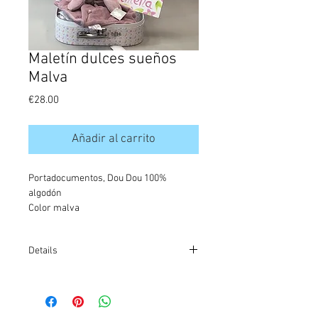
Maletín dulces sueños
Malva
Precio
€28.00
Añadir al carrito
Portadocumentos, Dou Dou 100% 
algodón
Color malva
Details
ref:3006