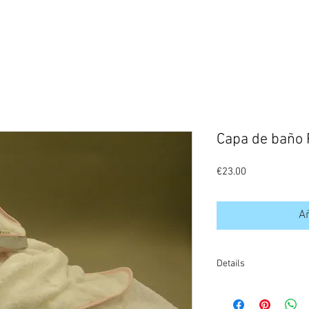
Capa de baño
Precio
€23.00
Añ
Details
REF:AD2750